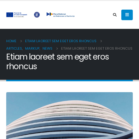
HOME
ETIAM LAOREET SEM EGET EROS RHONCUS
ARTICLES
,
MARKUP
,
NEWS
ETIAM LAOREET SEM EGET EROS RHONCUS
Etiam laoreet sem eget eros
rhoncus