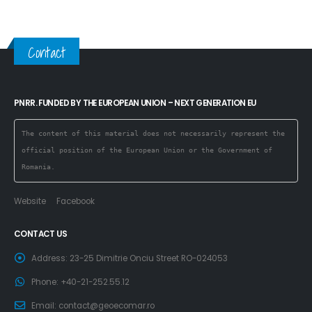
Contact
PNRR. FUNDED BY THE EUROPEAN UNION – NEXT GENERATION EU
The content of this material does not necessarily represent the 
official position of the European Union or the Government of 
Romania.
Website
Facebook
CONTACT US
Address:
23-25 Dimitrie Onciu Street RO-024053
Phone:
+40-21-252.55.12
Email:
contact@geoecomar.ro