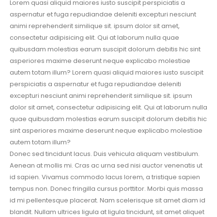
Lorem quasi aliquid maiores iusto suscipit perspiciatis a
aspernatur et fuga repudiandae deleniti excepturi nesciunt
animi reprehenderit similique sit. ipsum dolor sit amet,
consectetur adipisicing elit. Qui at laborum nulla quae
quibusdam molestias earum suscipit dolorum debitis hic sint
asperiores maxime deserunt neque explicabo molestiae
autem totam illum? Lorem quasi aliquid maiores iusto suscipit
perspiciatis a aspernatur et fuga repudiandae deleniti
excepturi nesciunt animi reprehenderit similique sit. ipsum
dolor sit amet, consectetur adipisicing elit. Qui at laborum nulla
quae quibusdam molestias earum suscipit dolorum debitis hic
sint asperiores maxime deserunt neque explicabo molestiae
autem totam illum?
Donec sed tincidunt lacus. Duis vehicula aliquam vestibulum.
Aenean at mollis mi. Cras ac urna sed nisi auctor venenatis ut
id sapien. Vivamus commodo lacus lorem, a tristique sapien
tempus non. Donec fringilla cursus porttitor. Morbi quis massa
id mi pellentesque placerat. Nam scelerisque sit amet diam id
blandit. Nullam ultrices ligula at ligula tincidunt, sit amet aliquet